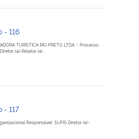
 - 116
TADORA TURÍSTICA RIO PRETO LTDA. - Processo
retor (a)-Relator (a)
 - 117
anizacional Responsável: SUFIS Diretor (a)-