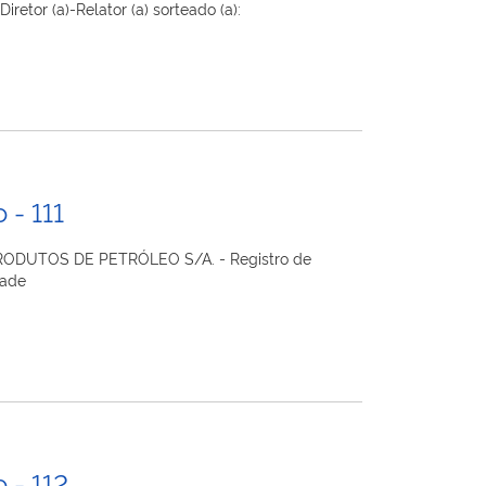
etor (a)-Relator (a) sorteado (a):
 - 111
 PRODUTOS DE PETRÓLEO S/A. - Registro de
dade
 - 112