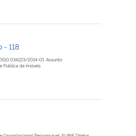
 - 118
10.034223/2014-01. Assunto:
 Pública de imóveis
de Organizacional Responsável: SUINF Diretor