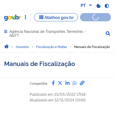
Agência Nacional de Transportes Terrestres -
Abrir menu principal de navegação
ANTT
Você está aqui:
Página Inicial
Assuntos
Fiscalização e Multas
Manuais de Fiscalização
Manuais de Fiscalização
Compartilhe por Facebook
Compartilhe por Twitter
Compartilhe por Lin
Compartilhe por
link para Copi
Compartilhe:
Publicado em
23/05/2022 17h18
Atualizado em
12/11/2024 10h56