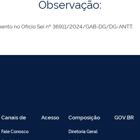
Observação:
amento no Ofício Sei nº 36911/2024/GAB-DG/DG-ANTT.
Canais de
Acesso
Composição
GOV.BR
Atendimento
Restrito
-
Fale Conosco
Diretoria Geral
Intranet