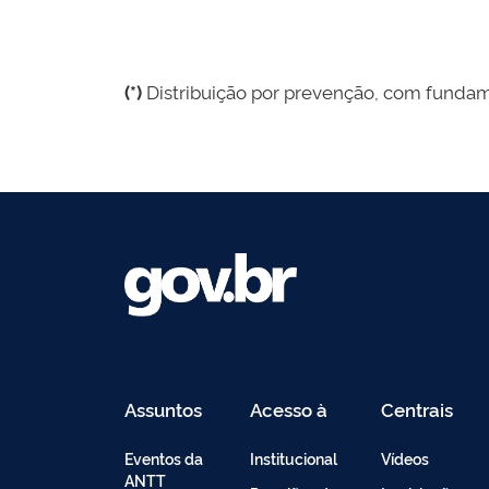
(*)
Distribuição por prevenção, com fund
Assuntos
Acesso à
Centrais
Informação
de
Conteúdo
Eventos da
Institucional
Vídeos
ANTT