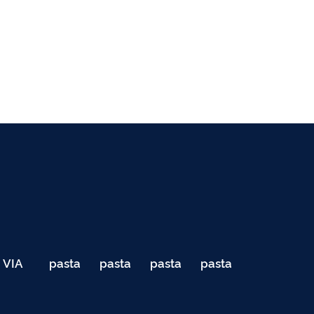
VIA
pasta
pasta
pasta
pasta
040
de
de
de
de
Teste
testes
testes
testes
testes