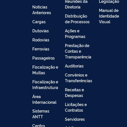
Reuniões da
Legislação
Noticias
Diretoria
Manual de
Anteriores
Distribuição
Identidade
Cargas
de Processos
Visual
Dutovias
Ações e
Programas
Rodovias
Prestação de
Ferrovias
Contas e
Transparência
Passageiros
Auditorias
Fiscalização e
Multas
Convênios e
Transferências
Fiscalização e
Infraestrutura
Receitas e
Despesas
Área
Internacional
Licitações e
Contratos
Sistemas
ANTT
Servidores
Centro