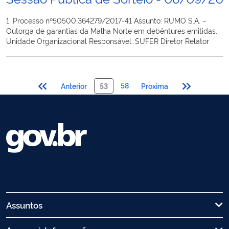
1. Processo nº50500.364279/2017-41 Assunto: RUMO S.A. –
Outorga de garantias da Malha Norte em debêntures emitidas.
Unidade Organizacional Responsável: SUFER Diretor Relator
58
Anterior
53
Proxima
Assuntos