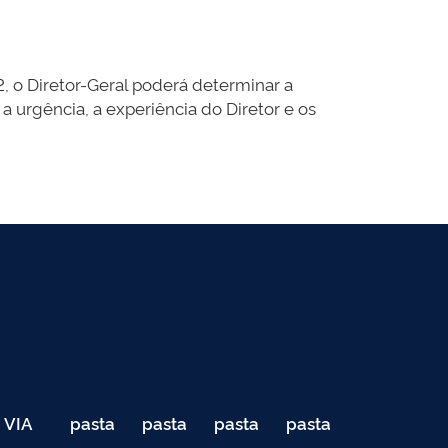
, o Diretor-Geral poderá determinar a
 urgência, a experiência do Diretor e os
VIA
pasta
pasta
pasta
pasta
040
de
de
de
de