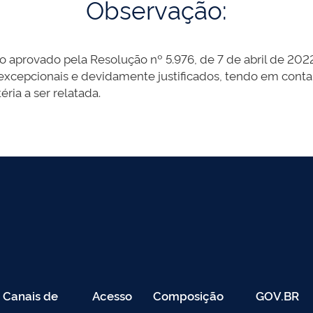
Observação:
 aprovado pela Resolução nº 5.976, de 7 de abril de 2022
xcepcionais e devidamente justificados, tendo em conta a
ria a ser relatada.
Canais de
Acesso
Composição
GOV.BR
Atendimento
Restrito