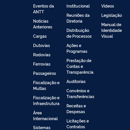
Conteúdo
Eventos da
Institucional
Vídeos
ANTT
Reuniões da
Legislação
Noticias
Diretoria
Manual de
Anteriores
Distribuição
Identidade
Cargas
de Processos
Visual
Dutovias
Ações e
Programas
Rodovias
Prestação de
Ferrovias
Contas e
Transparência
Passageiros
Auditorias
Fiscalização e
Multas
Convênios e
Transferências
Fiscalização e
Infraestrutura
Receitas e
Despesas
Área
Internacional
Licitações e
Contratos
Sistemas