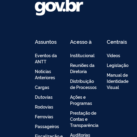
Assuntos
Acesso à
Centrais
Informação
de
Conteúdo
Eventos da
Institucional
Vídeos
ANTT
Reuniões da
Legislação
Noticias
Diretoria
Manual de
Anteriores
Distribuição
Identidade
Cargas
de Processos
Visual
Dutovias
Ações e
Programas
Rodovias
Prestação de
Ferrovias
Contas e
Transparência
Passageiros
Auditorias
Fiscalização e