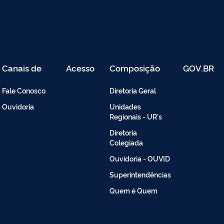
Canais de
Acesso
Composição
GOV.BR
Atendimento
Restrito
-
Fale Conosco
Diretoria Geral
Intranet
Ouvidoria
Unidades
Regionais - UR's
Diretoria
Colegiada
Ouvidoria - OUVID
Superintendências
Quem é Quem