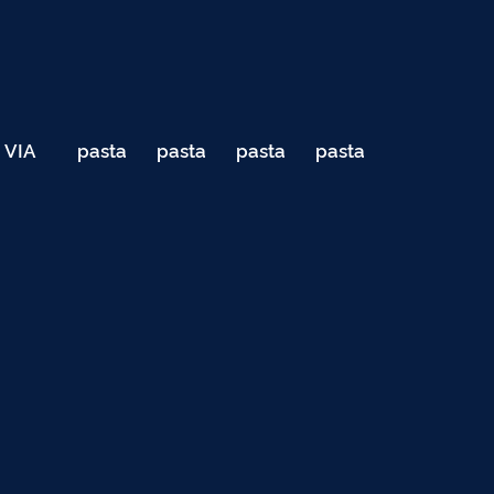
VIA
pasta
pasta
pasta
pasta
040
de
de
de
de
Teste
testes
testes
testes
testes