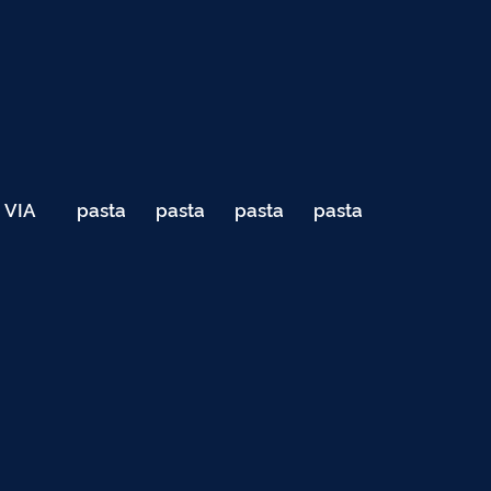
VIA
pasta
pasta
pasta
pasta
040
de
de
de
de
Teste
testes
testes
testes
testes