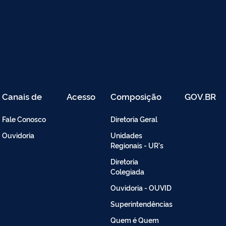
Canais de
Acesso
Composição
GOV.BR
Atendimento
Restrito
-
Fale Conosco
Diretoria Geral
Intranet
Ouvidoria
Unidades
Regionais - UR's
Diretoria
Colegiada
Ouvidoria - OUVID
Superintendências
Quem é Quem