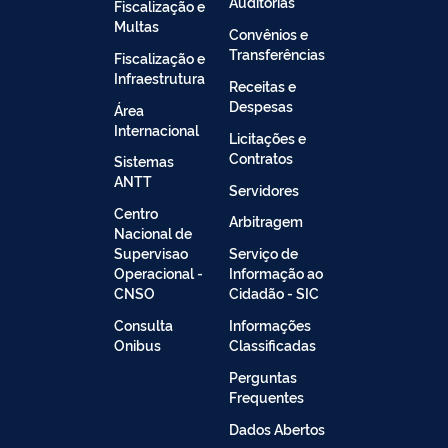
Auditorias
Fiscalização e
Multas
Convênios e
Transferências
Fiscalização e
Infraestrutura
Receitas e
Despesas
Área
Internacional
Licitações e
Contratos
Sistemas
ANTT
Servidores
Centro
Arbitragem
Nacional de
Supervisao
Serviço de
Operacional -
Informação ao
CNSO
Cidadão - SIC
Consulta
Informações
Onibus
Classificadas
Perguntas
Frequentes
Dados Abertos