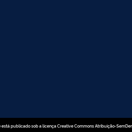
e está publicado sob a licença Creative Commons Atribuição-SemDe