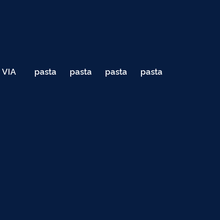
VIA
pasta
pasta
pasta
pasta
040
de
de
de
de
Teste
testes
testes
testes
testes