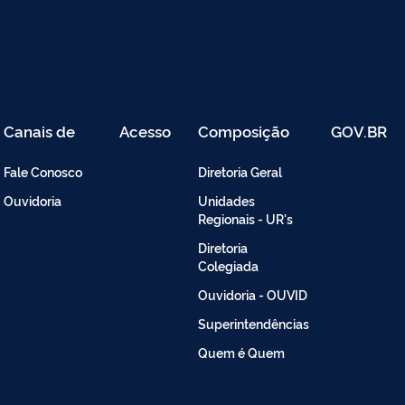
Canais de
Acesso
Composição
GOV.BR
Atendimento
Restrito
-
Fale Conosco
Diretoria Geral
Intranet
Ouvidoria
Unidades
Regionais - UR's
Diretoria
Colegiada
Ouvidoria - OUVID
Superintendências
Quem é Quem