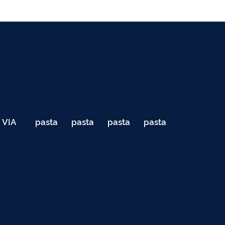
VIA
pasta
pasta
pasta
pasta
040
de
de
de
de
Teste
testes
testes
testes
testes