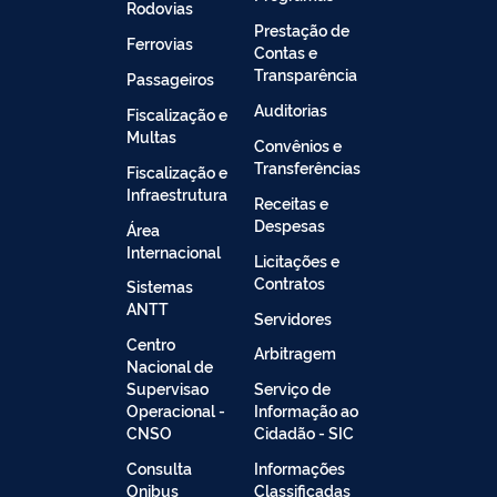
Rodovias
Prestação de
Ferrovias
Contas e
Transparência
Passageiros
Auditorias
Fiscalização e
Multas
Convênios e
Transferências
Fiscalização e
Infraestrutura
Receitas e
Despesas
Área
Internacional
Licitações e
Contratos
Sistemas
ANTT
Servidores
Centro
Arbitragem
Nacional de
Supervisao
Serviço de
Operacional -
Informação ao
CNSO
Cidadão - SIC
Consulta
Informações
Onibus
Classificadas