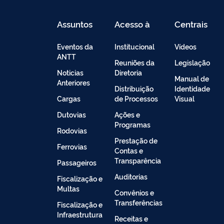
Assuntos
Acesso à
Centrais
Informação
de
Conteúdo
Eventos da
Institucional
Vídeos
ANTT
Reuniões da
Legislação
Noticias
Diretoria
Manual de
Anteriores
Distribuição
Identidade
Cargas
de Processos
Visual
Dutovias
Ações e
Programas
Rodovias
Prestação de
Ferrovias
Contas e
Transparência
Passageiros
Auditorias
Fiscalização e
Multas
Convênios e
Transferências
Fiscalização e
Infraestrutura
Receitas e