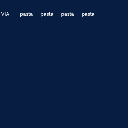
VIA
pasta
pasta
pasta
pasta
040
de
de
de
de
Teste
testes
testes
testes
testes