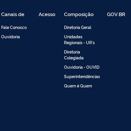
Canais de
Acesso
Composição
GOV.BR
Atendimento
Restrito
-
Fale Conosco
Diretoria Geral
Intranet
Ouvidoria
Unidades
Regionais - UR's
Diretoria
Colegiada
Ouvidoria - OUVID
Superintendências
Quem é Quem