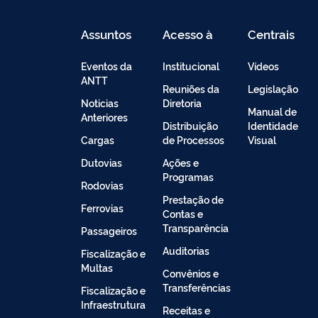
Assuntos
Acesso à
Centrais
Informação
de
Conteúdo
Eventos da
Institucional
Vídeos
ANTT
Reuniões da
Legislação
Noticias
Diretoria
Manual de
Anteriores
Distribuição
Identidade
Cargas
de Processos
Visual
Dutovias
Ações e
Programas
Rodovias
Prestação de
Ferrovias
Contas e
Transparência
Passageiros
Auditorias
Fiscalização e
Multas
Convênios e
Transferências
Fiscalização e
Infraestrutura
Receitas e