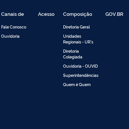
Canais de
Acesso
Composição
GOV.BR
Atendimento
Restrito
-
Fale Conosco
Diretoria Geral
Intranet
Ouvidoria
Unidades
Regionais - UR's
Diretoria
Colegiada
Ouvidoria - OUVID
Superintendências
Quem é Quem