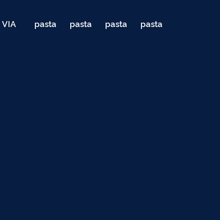
VIA
pasta
pasta
pasta
pasta
040
de
de
de
de
Teste
testes
testes
testes
testes