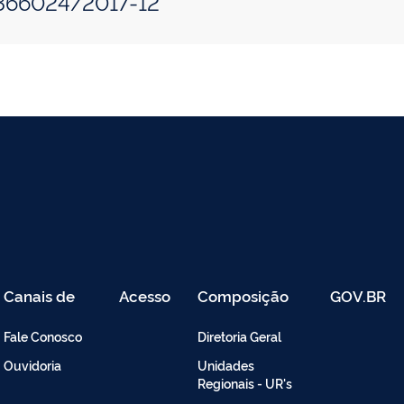
.366024/2017-12
Canais de
Acesso
Composição
GOV.BR
Atendimento
Restrito
-
Fale Conosco
Diretoria Geral
Intranet
Ouvidoria
Unidades
Regionais - UR's