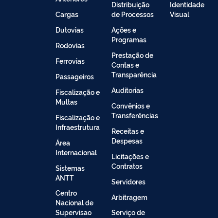
Distribuição
Identidade
Cargas
de Processos
Visual
Dutovias
Ações e
Programas
Rodovias
Prestação de
Ferrovias
Contas e
Transparência
Passageiros
Auditorias
Fiscalização e
Multas
Convênios e
Transferências
Fiscalização e
Infraestrutura
Receitas e
Despesas
Área
Internacional
Licitações e
Contratos
Sistemas
ANTT
Servidores
Centro
Arbitragem
Nacional de
Supervisao
Serviço de