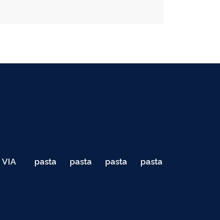
VIA
pasta
pasta
pasta
pasta
040
de
de
de
de
Teste
testes
testes
testes
testes