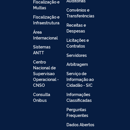
Auditorias
Fiscalização e
Multas
Convênios e
Transferências
Fiscalização e
Infraestrutura
Receitas e
Despesas
Área
Internacional
Licitações e
Contratos
Sistemas
ANTT
Servidores
Centro
Arbitragem
Nacional de
Supervisao
Serviço de
Operacional -
Informação ao
CNSO
Cidadão - SIC
Consulta
Informações
Onibus
Classificadas
Perguntas
Frequentes
Dados Abertos