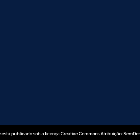
e está publicado sob a licença Creative Commons Atribuição-SemDe