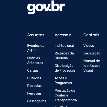
Assuntos
Acesso à
Centrais
Informação
de
Conteúdo
Eventos da
Institucional
Vídeos
ANTT
Reuniões da
Legislação
Noticias
Diretoria
Manual de
Anteriores
Distribuição
Identidade
Cargas
de Processos
Visual
Dutovias
Ações e
Programas
Rodovias
Prestação de
Ferrovias
Contas e
Transparência
Passageiros