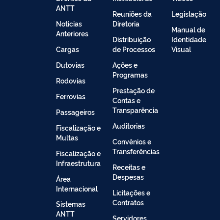
ANTT
Reuniões da
Legislação
Noticias
Diretoria
Manual de
Anteriores
Distribuição
Identidade
Cargas
de Processos
Visual
Dutovias
Ações e
Programas
Rodovias
Prestação de
Ferrovias
Contas e
Transparência
Passageiros
Auditorias
Fiscalização e
Multas
Convênios e
Transferências
Fiscalização e
Infraestrutura
Receitas e
Despesas
Área
Internacional
Licitações e
Contratos
Sistemas
ANTT
Servidores