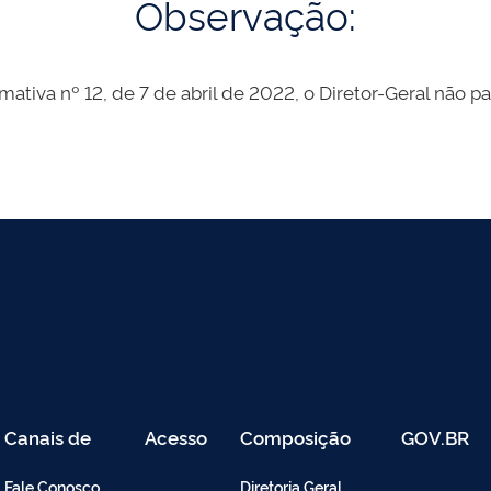
Observação:
mativa nº 12, de 7 de abril de 2022, o Diretor-Geral não pa
Canais de
Acesso
Composição
GOV.BR
Atendimento
Restrito
-
Fale Conosco
Diretoria Geral
Intranet