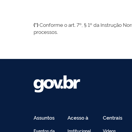
(*)
Conforme o art. 7º, § 1º da Instrução Nor
processos.
Assuntos
Acesso à
Centrais
Informação
de
Conteúdo
Eventos da
Institucional
Vídeos