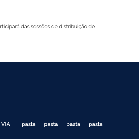
rticipará das sessões de distribuição de
VIA
pasta
pasta
pasta
pasta
040
de
de
de
de
Teste
testes
testes
testes
testes