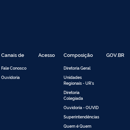
Canais de
Acesso
Composição
GOV.BR
Atendimento
Restrito
-
Fale Conosco
Diretoria Geral
Intranet
Ouvidoria
Unidades
Regionais - UR's
Diretoria
Colegiada
Ouvidoria - OUVID
Superintendências
Quem é Quem