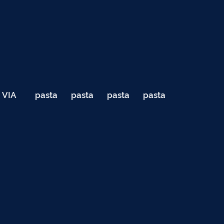
VIA
pasta
pasta
pasta
pasta
040
de
de
de
de
Teste
testes
testes
testes
testes