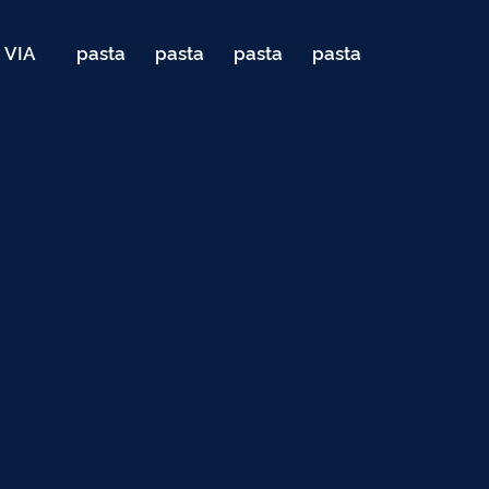
VIA
pasta
pasta
pasta
pasta
040
de
de
de
de
Teste
testes
testes
testes
testes