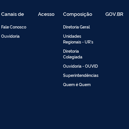
Canais de
Acesso
Composição
GOV.BR
Atendimento
Restrito
-
Fale Conosco
Diretoria Geral
Intranet
Ouvidoria
Unidades
Regionais - UR's
Diretoria
Colegiada
Ouvidoria - OUVID
Superintendências
Quem é Quem