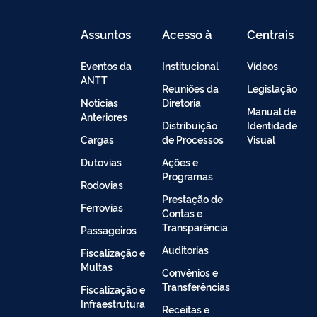
Assuntos
Acesso à
Centrais
Informação
de
Conteúdo
Eventos da
Institucional
Vídeos
ANTT
Reuniões da
Legislação
Noticias
Diretoria
Manual de
Anteriores
Distribuição
Identidade
Cargas
de Processos
Visual
Dutovias
Ações e
Programas
Rodovias
Prestação de
Ferrovias
Contas e
Transparência
Passageiros
Auditorias
Fiscalização e
Multas
Convênios e
Transferências
Fiscalização e
Infraestrutura
Receitas e