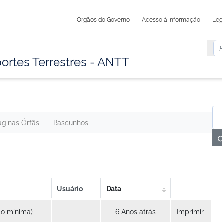
Órgãos do Governo
Acesso à Informação
Leg
ortes Terrestres - ANTT
áginas Órfãs
Rascunhos
Usuário
Data
ão mínima)
6 Anos atrás
Imprimir