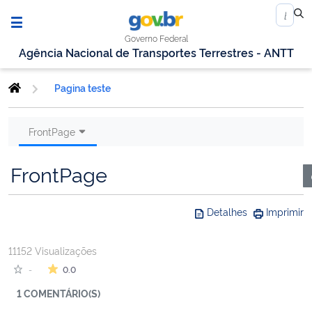
Governo Federal
Agência Nacional de Transportes Terrestres - ANTT
Pagina teste
FrontPage
FrontPage
Detalhes
Imprimir
11152 Visualizações
A média da avaliação é de 0.0 estrelas de 5.
0.0
-
1 COMENTÁRIO(S)