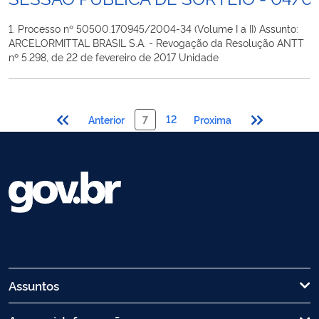
1. Processo nº 50500.170945/2004-34 (Volume I a II) Assunto:
ARCELORMITTAL BRASIL S.A. - Revogação da Resolução ANTT
nº 5.298, de 22 de fevereiro de 2017 Unidade
12
Anterior
7
Proxima
Assuntos