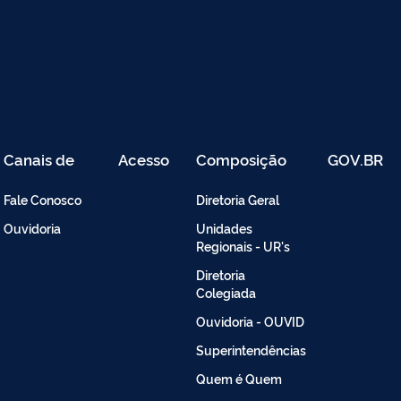
Canais de
Acesso
Composição
GOV.BR
Atendimento
Restrito
-
Fale Conosco
Diretoria Geral
Intranet
Ouvidoria
Unidades
Regionais - UR's
Diretoria
Colegiada
Ouvidoria - OUVID
Superintendências
Quem é Quem