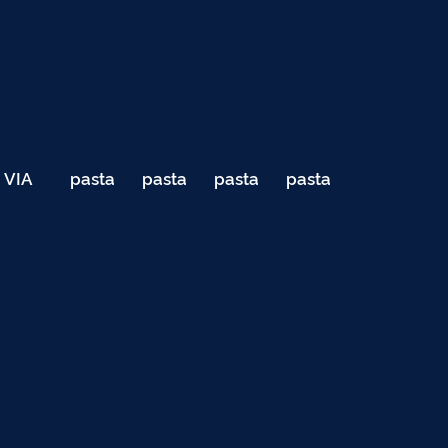
VIA
pasta
pasta
pasta
pasta
040
de
de
de
de
Teste
testes
testes
testes
testes