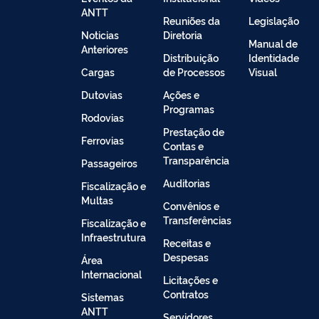
ANTT
Reuniões da
Legislação
Noticias
Diretoria
Manual de
Anteriores
Distribuição
Identidade
Cargas
de Processos
Visual
Dutovias
Ações e
Programas
Rodovias
Prestação de
Ferrovias
Contas e
Transparência
Passageiros
Auditorias
Fiscalização e
Multas
Convênios e
Transferências
Fiscalização e
Infraestrutura
Receitas e
Despesas
Área
Internacional
Licitações e
Contratos
Sistemas
ANTT
Servidores