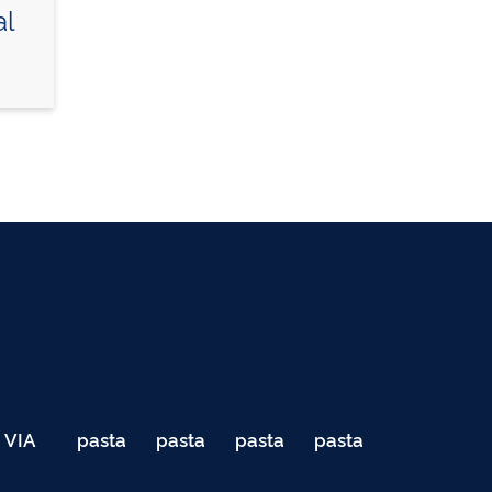
al
VIA
pasta
pasta
pasta
pasta
040
de
de
de
de
Teste
testes
testes
testes
testes