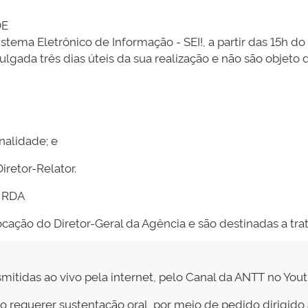
RDE
a Eletrônico de Informação - SEI!, a partir das 15h do p
ulgada três dias úteis da sua realização e não são objeto
enalidade; e
iretor-Relator.
 – RDA
ação do Diretor-Geral da Agência e são destinadas a trat
smitidas ao vivo pela internet, pelo Canal da ANTT no You
o requerer sustentação oral, por meio de pedido dirigido 