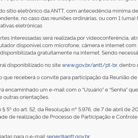
o sítio eletrônico da ANTT, com antecedência mínima de 2
ondente, no caso das reuniões ordinárias, ou com 1 (uma)
rativas eletrônicas
rtes interessadas será realizada por videoconferência, at
ador disponível com microfone, câmera e internet com bo
disponibilizada gratuitamente na internet. Sendo necessár
al disponibilizado no site
www.gov.br/antt/pt-br
, dentro
 que receberá o convite para participação da Reunião de 
será encaminhado um e-mail com o “Usuário” e “Senha” que 
e outras orientações.
 5º do art. 52, da Resolução nº 5.976, de 7 de abril de 2
de de realização de Processo de Participação e Controle 
iadas para o e-mail
seger@antt.gov.br