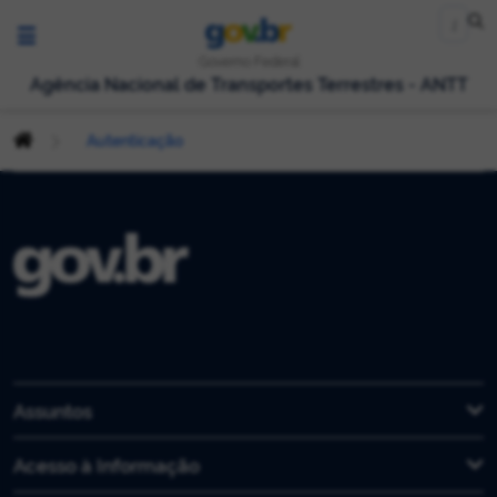
Governo Federal
Agência Nacional de Transportes Terrestres - ANTT
Autenticação
Assuntos
Acesso à Informação