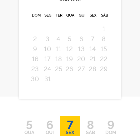
DOM
SEG
TER
QUA
QUI
SEX
SÁB
1
2
3
4
5
6
7
8
9
10
11
12
13
14
15
16
17
18
19
20
21
22
23
24
25
26
27
28
29
30
31
5
6
7
8
9
QUA
QUI
SEX
SÁB
DOM