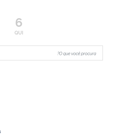
6
QUI
.