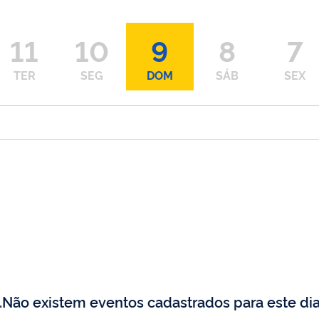
11
10
9
8
7
TER
SEG
DOM
SÁB
SEX
Não existem eventos cadastrados para este dia