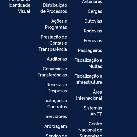
Anteriores
Identidade
Distribuição
Visual
de Processos
Cargas
Ações e
Dutovias
Programas
Rodovias
Prestação de
Ferrovias
Contas e
Transparência
Passageiros
Auditorias
Fiscalização e
Multas
Convênios e
Transferências
Fiscalização e
Infraestrutura
Receitas e
Despesas
Área
Internacional
Licitações e
Contratos
Sistemas
ANTT
Servidores
Centro
Arbitragem
Nacional de
Serviço de
Supervisao