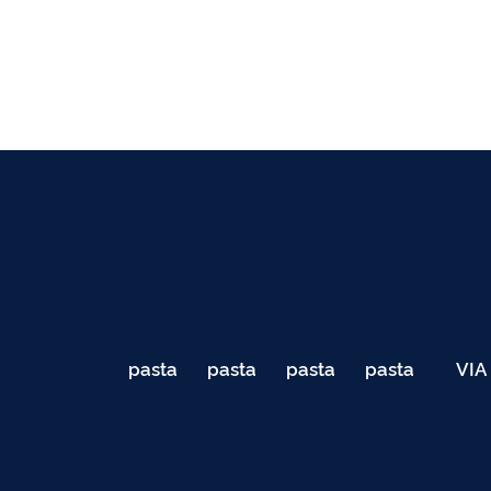
pasta
pasta
pasta
pasta
VIA
de
de
de
de
040
testes
testes
testes
testes
Teste