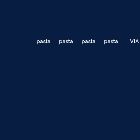
pasta
pasta
pasta
pasta
VIA
de
de
de
de
040
testes
testes
testes
testes
Teste