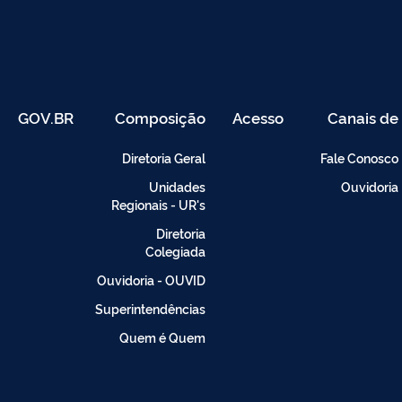
GOV.BR
Composição
Acesso
Canais de
Restrito
Atendimento
-
Diretoria Geral
Fale Conosco
Intranet
Unidades
Ouvidoria
Regionais - UR's
Diretoria
Colegiada
Ouvidoria - OUVID
Superintendências
Quem é Quem