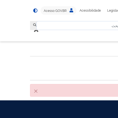
Acessibilidade
Legisl
Acesso GOV.BR
أقفل