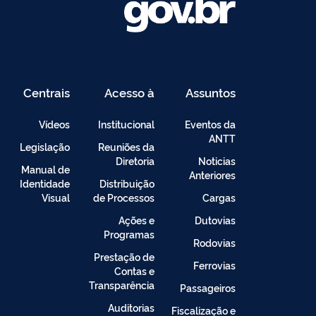
Centrais
Acesso à
Assuntos
de
Informação
Conteúdo
Vídeos
Institucional
Eventos da
ANTT
Legislação
Reuniões da
Diretoria
Noticias
Manual de
Anteriores
Identidade
Distribuição
Visual
de Processos
Cargas
Ações e
Dutovias
Programas
Rodovias
Prestação de
Ferrovias
Contas e
Transparência
Passageiros
Auditorias
Fiscalização e