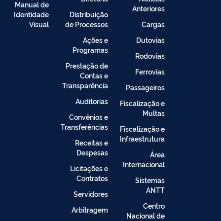
Manual de
Anteriores
Identidade
Distribuição
Visual
de Processos
Cargas
Ações e
Dutovias
Programas
Rodovias
Prestação de
Ferrovias
Contas e
Transparência
Passageiros
Auditorias
Fiscalização e
Multas
Convênios e
Transferências
Fiscalização e
Infraestrutura
Receitas e
Despesas
Área
Internacional
Licitações e
Contratos
Sistemas
ANTT
Servidores
Centro
Arbitragem
Nacional de