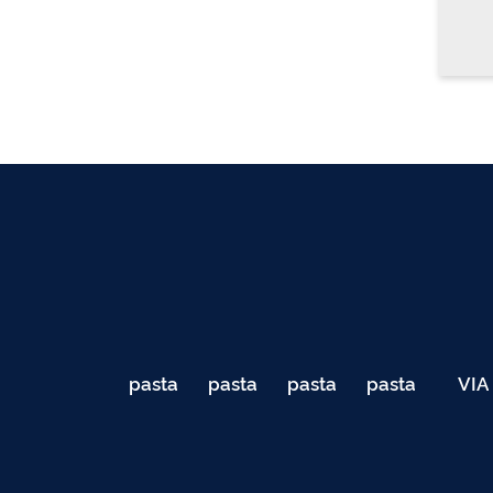
pasta
pasta
pasta
pasta
VIA
de
de
de
de
040
testes
testes
testes
testes
Teste