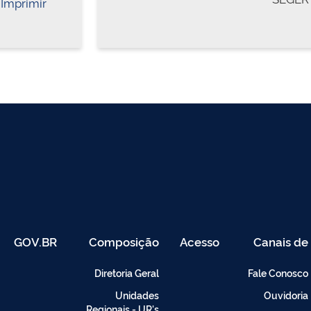
Imprimir
GOV.BR
Composição
Acesso
Canais de
Restrito
Atendimento
-
Diretoria Geral
Fale Conosco
Intranet
Unidades
Ouvidoria
Regionais - UR's