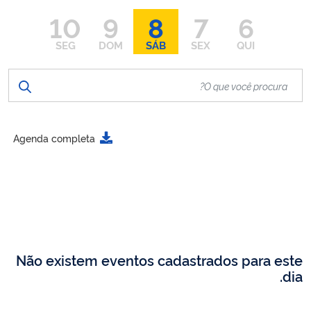
10
9
8
7
6
SEG
DOM
SÁB
SEX
QUI
Agenda completa
Não existem eventos cadastrados para este
dia.