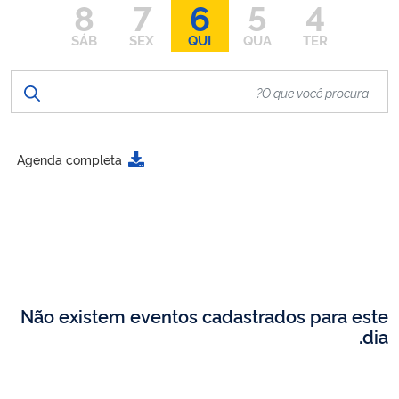
8
7
6
5
4
SÁB
SEX
QUI
QUA
TER
Agenda completa
Não existem eventos cadastrados para este
dia.