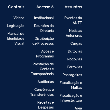
Centrais
Acesso à
Assuntos
de
Informação
Conteúdo
Vídeos
Institucional
Eventos da
ANTT
Legislação
Reuniões da
Diretoria
Noticias
Manual de
Anteriores
Identidade
Distribuição
Visual
de Processos
Cargas
Ações e
Dutovias
Programas
Rodovias
Prestação de
Ferrovias
Contas e
Transparência
Passageiros
Auditorias
Fiscalização e
Multas
Convênios e
Transferências
Fiscalização e
Infraestrutura
Receitas e
Despesas
Área