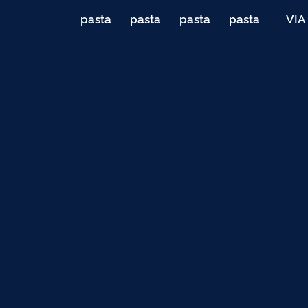
pasta
pasta
pasta
pasta
VIA
de
de
de
de
040
testes
testes
testes
testes
Teste