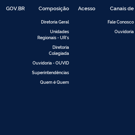
GOV.BR
Composição
Acesso
Canais de
Restrito
Atendimento
-
Diretoria Geral
Fale Conosco
Intranet
Unidades
Ouvidoria
Regionais - UR's
Diretoria
Colegiada
Ouvidoria - OUVID
Superintendências
Quem é Quem