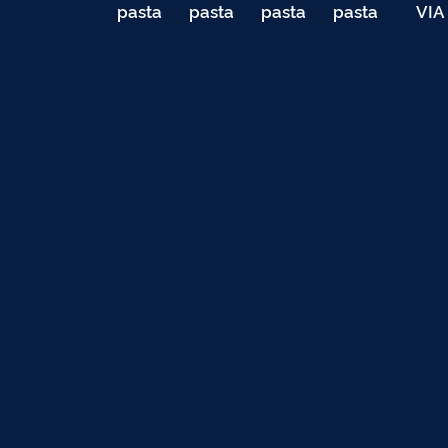
pasta
pasta
pasta
pasta
VIA
de
de
de
de
040
testes
testes
testes
testes
Teste