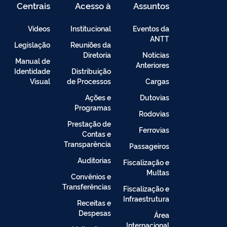
Centrais
Acesso à
Assuntos
de
Informação
Conteúdo
Vídeos
Institucional
Eventos da
ANTT
Legislação
Reuniões da
Diretoria
Noticias
Manual de
Anteriores
Identidade
Distribuição
Visual
de Processos
Cargas
Ações e
Dutovias
Programas
Rodovias
Prestação de
Ferrovias
Contas e
Transparência
Passageiros
Auditorias
Fiscalização e
Multas
Convênios e
Transferências
Fiscalização e
Infraestrutura
Receitas e
Despesas
Área
Internacional