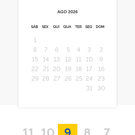
AGO
2026
SÁB
SEX
QUI
QUA
TER
SEG
DOM
1
8
7
6
5
4
3
2
15
14
13
12
11
10
9
22
21
20
19
18
17
16
29
28
27
26
25
24
23
31
30
11
10
9
8
7