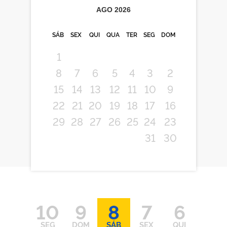
AGO
2026
SÁB
SEX
QUI
QUA
TER
SEG
DOM
1
8
7
6
5
4
3
2
15
14
13
12
11
10
9
22
21
20
19
18
17
16
29
28
27
26
25
24
23
31
30
10
9
8
7
6
SEG
DOM
SÁB
SEX
QUI