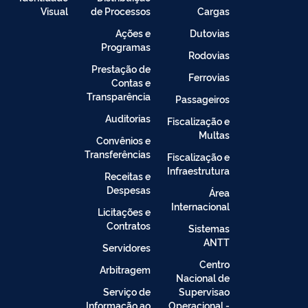
Visual
de Processos
Cargas
Ações e
Dutovias
Programas
Rodovias
Prestação de
Ferrovias
Contas e
Transparência
Passageiros
Auditorias
Fiscalização e
Multas
Convênios e
Transferências
Fiscalização e
Infraestrutura
Receitas e
Despesas
Área
Internacional
Licitações e
Contratos
Sistemas
ANTT
Servidores
Centro
Arbitragem
Nacional de
Serviço de
Supervisao
Informação ao
Operacional -