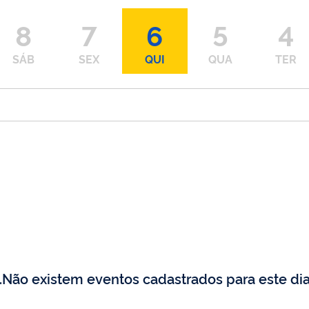
8
7
6
5
4
SÁB
SEX
QUI
QUA
TER
Não existem eventos cadastrados para este dia