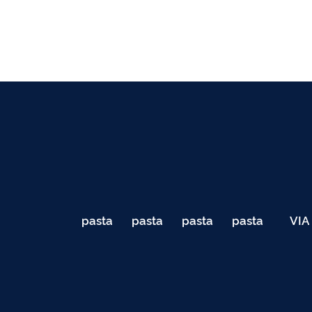
pasta
pasta
pasta
pasta
VIA
de
de
de
de
040
testes
testes
testes
testes
Teste