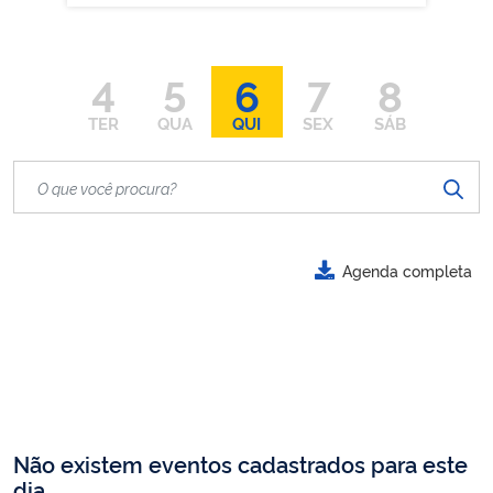
4
5
6
7
8
TER
QUA
QUI
SEX
SÁB
Agenda completa
Não existem eventos cadastrados para este
dia.