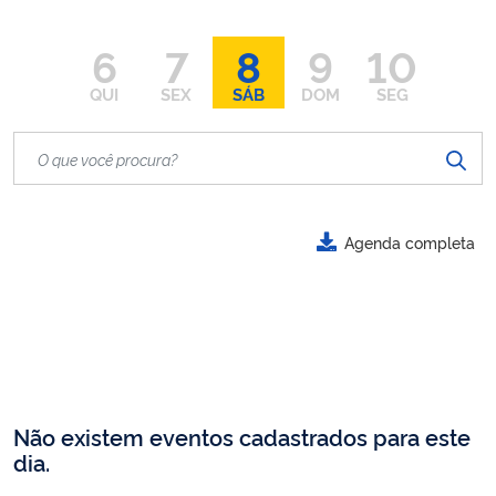
6
7
8
9
10
QUI
SEX
SÁB
DOM
SEG
Agenda completa
Não existem eventos cadastrados para este
dia.