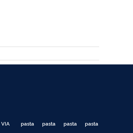
VIA
pasta
pasta
pasta
pasta
040
de
de
de
de
Teste
testes
testes
testes
testes