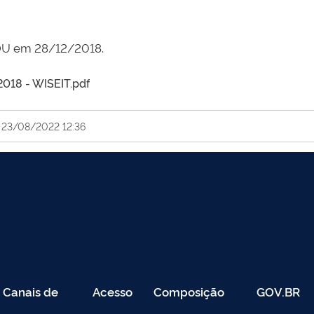
DOU em 28/12/2018.
018 - WISEIT.pdf
 23/08/2022 12:36
Canais de
Acesso
Composição
GOV.BR
Atendimento
Restrito
-