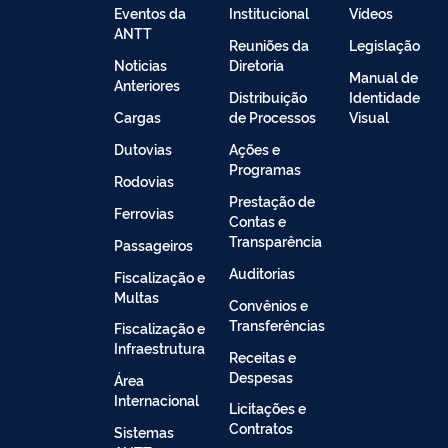
Eventos da
Institucional
Vídeos
ANTT
Reuniões da
Legislação
Noticias
Diretoria
Manual de
Anteriores
Distribuição
Identidade
Cargas
de Processos
Visual
Dutovias
Ações e
Programas
Rodovias
Prestação de
Ferrovias
Contas e
Transparência
Passageiros
Auditorias
Fiscalização e
Multas
Convênios e
Transferências
Fiscalização e
Infraestrutura
Receitas e
Despesas
Área
Internacional
Licitações e
Contratos
Sistemas