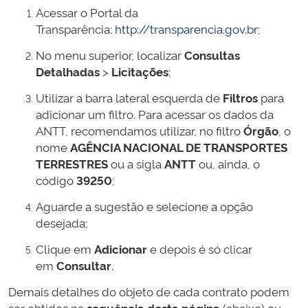
Acessar o Portal da
Transparência:
http://transparencia.gov.br
;
No menu superior, localizar
Consultas
Detalhadas
>
Licitações
;
Utilizar a barra lateral esquerda de
Filtros
para
adicionar um filtro. Para acessar os dados da
ANTT, recomendamos utilizar, no filtro
Órgão
, o
nome
AGÊNCIA NACIONAL DE TRANSPORTES
TERRESTRES
ou a sigla
ANTT
ou, ainda, o
código
39250
;
Aguarde a sugestão e selecione a opção
desejada;
Clique em
Adicionar
e depois é só clicar
em
Consultar
.
Demais detalhes do objeto de cada contrato podem
ser obtidos na
sequência desta página
(abaixo) ou