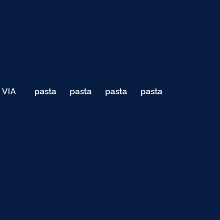
VIA
pasta
pasta
pasta
pasta
040
de
de
de
de
Teste
testes
testes
testes
testes