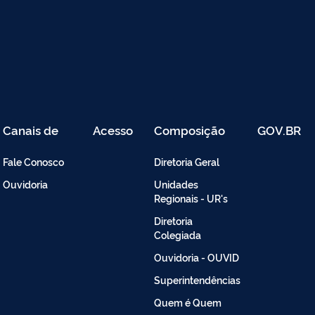
Canais de
Acesso
Composição
GOV.BR
Atendimento
Restrito
-
Fale Conosco
Diretoria Geral
Intranet
Ouvidoria
Unidades
Regionais - UR's
Diretoria
Colegiada
Ouvidoria - OUVID
Superintendências
Quem é Quem