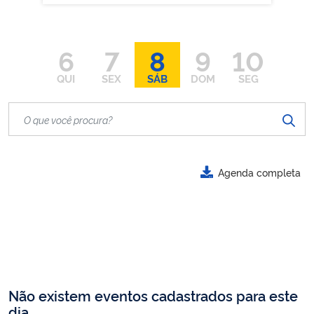
6
7
8
9
10
QUI
SEX
SÁB
DOM
SEG
Agenda completa
Não existem eventos cadastrados para este
dia.