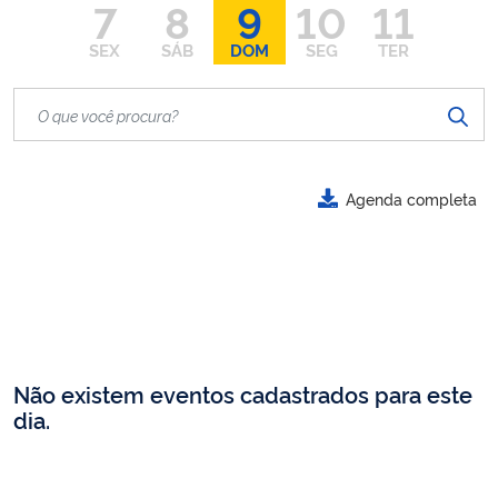
7
8
9
10
11
SEX
SÁB
DOM
SEG
TER
Agenda completa
Não existem eventos cadastrados para este
dia.