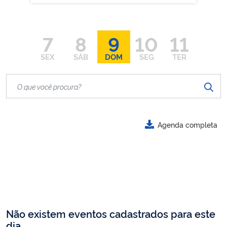
7
8
9
10
11
SEX
SÁB
DOM
SEG
TER
Agenda completa
Não existem eventos cadastrados para este
dia.