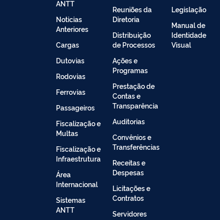
ANTT
Reuniões da
Legislação
Noticias
Diretoria
Manual de
Anteriores
Distribuição
Identidade
Cargas
de Processos
Visual
Dutovias
Ações e
Programas
Rodovias
Prestação de
Ferrovias
Contas e
Transparência
Passageiros
Auditorias
Fiscalização e
Multas
Convênios e
Transferências
Fiscalização e
Infraestrutura
Receitas e
Despesas
Área
Internacional
Licitações e
Contratos
Sistemas
ANTT
Servidores