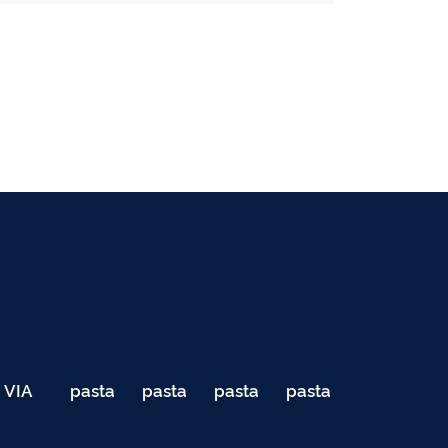
VIA
pasta
pasta
pasta
pasta
040
de
de
de
de
Teste
testes
testes
testes
testes