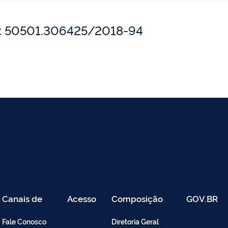
o: 50501.306425/2018-94
Canais de
Acesso
Composição
GOV.BR
Atendimento
Restrito
-
Fale Conosco
Diretoria Geral
Intranet