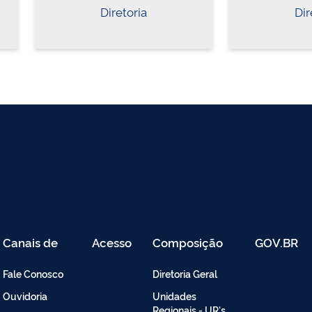
Diretoria
Dir
Canais de
Acesso
Composição
GOV.BR
Atendimento
Restrito
-
Fale Conosco
Diretoria Geral
Intranet
Ouvidoria
Unidades
Regionais - UR's