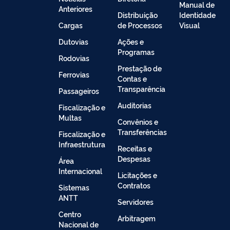
Manual de
Anteriores
Distribuição
Identidade
Cargas
de Processos
Visual
Dutovias
Ações e
Programas
Rodovias
Prestação de
Ferrovias
Contas e
Transparência
Passageiros
Auditorias
Fiscalização e
Multas
Convênios e
Transferências
Fiscalização e
Infraestrutura
Receitas e
Despesas
Área
Internacional
Licitações e
Contratos
Sistemas
ANTT
Servidores
Centro
Arbitragem
Nacional de