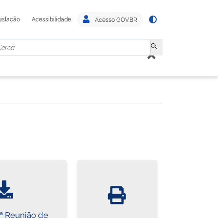
islação
Acessibilidade
Acesso GOV.BR
1ª Reunião de