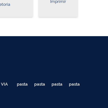
Imprimir
etoria
VIA
pasta
pasta
pasta
pasta
040
de
de
de
de
Teste
testes
testes
testes
testes