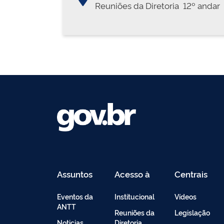
Reuniões da Diretoria  12º andar
Assuntos
Acesso à
Centrais
Informação
de
Conteúdo
Eventos da
Institucional
Vídeos
ANTT
Reuniões da
Legislação
Noticias
Diretoria