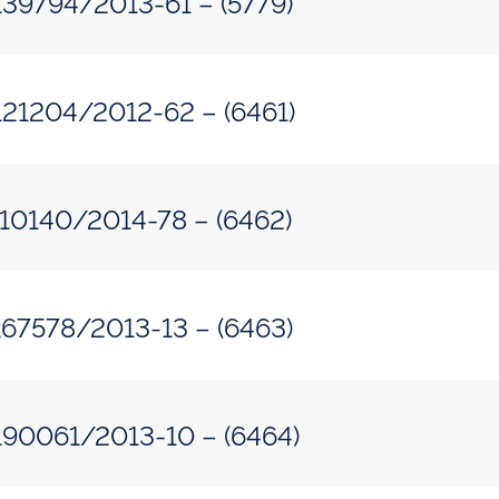
so: 50500.139794/2013-61 – (5779)
so: 50500.121204/2012-62 – (6461)
so: 50515.010140/2014-78 – (6462)
so: 50500.167578/2013-13 – (6463)
so: 50500.190061/2013-10 – (6464)