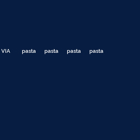
VIA
pasta
pasta
pasta
pasta
040
de
de
de
de
Teste
testes
testes
testes
testes