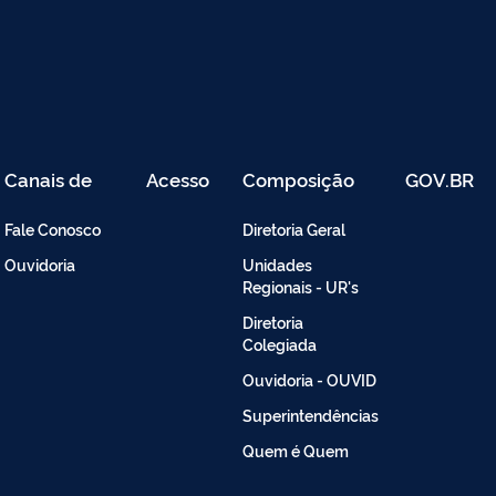
Canais de
Acesso
Composição
GOV.BR
Atendimento
Restrito
-
Fale Conosco
Diretoria Geral
Intranet
Ouvidoria
Unidades
Regionais - UR's
Diretoria
Colegiada
Ouvidoria - OUVID
Superintendências
Quem é Quem