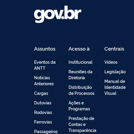
Assuntos
Acesso à
Centrais
Informação
de
Conteúdo
Eventos da
Institucional
Vídeos
ANTT
Reuniões da
Legislação
Noticias
Diretoria
Manual de
Anteriores
Distribuição
Identidade
Cargas
de Processos
Visual
Dutovias
Ações e
Programas
Rodovias
Prestação de
Ferrovias
Contas e
Transparência
Passageiros