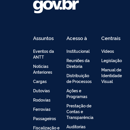
Assuntos
Acesso à
Centrais
Informação
de
Conteúdo
Eventos da
Institucional
Vídeos
ANTT
Reuniões da
Legislação
Noticias
Diretoria
Manual de
Anteriores
Distribuição
Identidade
Cargas
de Processos
Visual
Dutovias
Ações e
Programas
Rodovias
Prestação de
Ferrovias
Contas e
Transparência
Passageiros
Auditorias
Fiscalização e