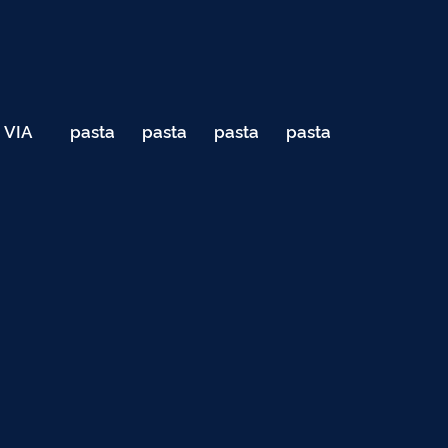
VIA
pasta
pasta
pasta
pasta
040
de
de
de
de
Teste
testes
testes
testes
testes