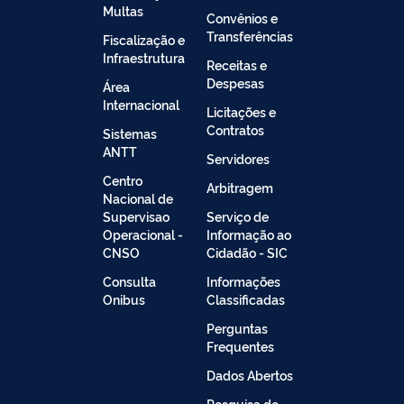
Multas
Convênios e
Transferências
Fiscalização e
Infraestrutura
Receitas e
Despesas
Área
Internacional
Licitações e
Contratos
Sistemas
ANTT
Servidores
Centro
Arbitragem
Nacional de
Supervisao
Serviço de
Operacional -
Informação ao
CNSO
Cidadão - SIC
Consulta
Informações
Onibus
Classificadas
Perguntas
Frequentes
Dados Abertos
Pesquisa de