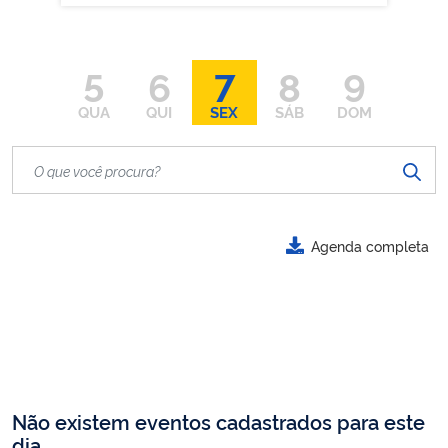
5
6
7
8
9
QUA
QUI
SEX
SÁB
DOM
Agenda completa
Não existem eventos cadastrados para este
dia.