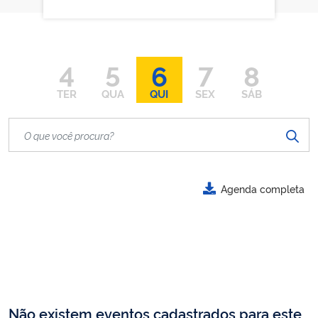
4
5
6
7
8
TER
QUA
QUI
SEX
SÁB
Agenda completa
Não existem eventos cadastrados para este