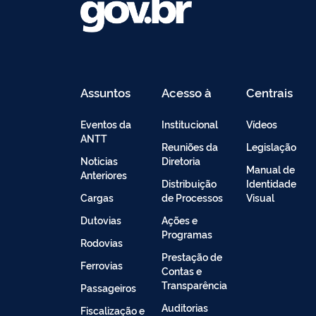
Assuntos
Acesso à
Centrais
Informação
de
Conteúdo
Eventos da
Institucional
Vídeos
ANTT
Reuniões da
Legislação
Noticias
Diretoria
Manual de
Anteriores
Distribuição
Identidade
Cargas
de Processos
Visual
Dutovias
Ações e
Programas
Rodovias
Prestação de
Ferrovias
Contas e
Transparência
Passageiros
Auditorias
Fiscalização e