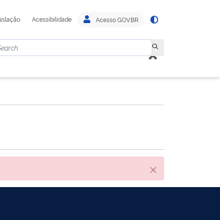
islação
Acessibilidade
Acesso GOV.BR
Close