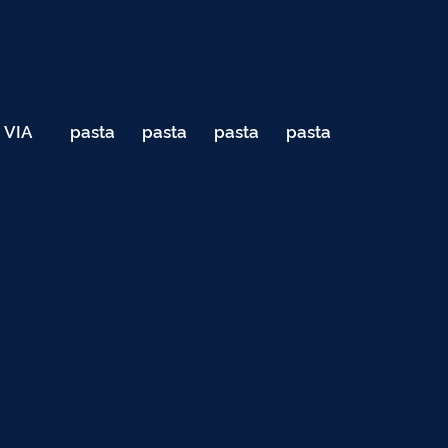
VIA
pasta
pasta
pasta
pasta
040
de
de
de
de
Teste
testes
testes
testes
testes