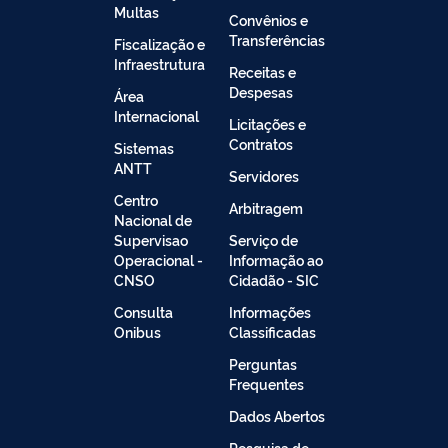
Multas
Convênios e
Transferências
Fiscalização e
Infraestrutura
Receitas e
Despesas
Área
Internacional
Licitações e
Contratos
Sistemas
ANTT
Servidores
Centro
Arbitragem
Nacional de
Supervisao
Serviço de
Operacional -
Informação ao
CNSO
Cidadão - SIC
Consulta
Informações
Onibus
Classificadas
Perguntas
Frequentes
Dados Abertos
Pesquisa de