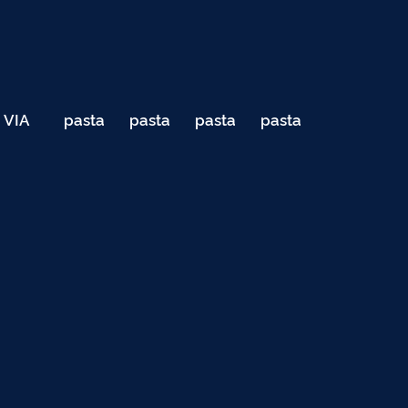
VIA
pasta
pasta
pasta
pasta
040
de
de
de
de
Teste
testes
testes
testes
testes