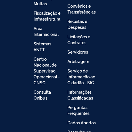
Multas
Convênios e
Transferências
Fiscalização e
Infraestrutura
Receitas e
Despesas
Área
Internacional
Licitações e
Contratos
Sistemas
ANTT
Servidores
Centro
Arbitragem
Nacional de
Supervisao
Serviço de
Operacional -
Informação ao
CNSO
Cidadão - SIC
Consulta
Informações
Onibus
Classificadas
Perguntas
Frequentes
Dados Abertos
Pesquisa de