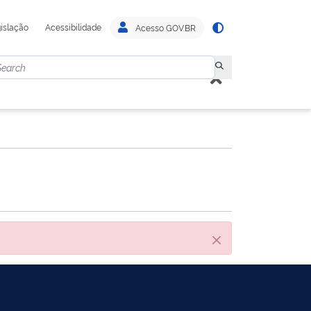
islação
Acessibilidade
Acesso GOV.BR
Close