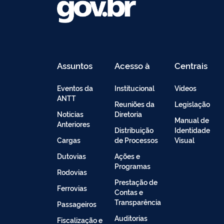
Assuntos
Acesso à
Centrais
Informação
de
Conteúdo
Eventos da
Institucional
Vídeos
ANTT
Reuniões da
Legislação
Noticias
Diretoria
Manual de
Anteriores
Distribuição
Identidade
Cargas
de Processos
Visual
Dutovias
Ações e
Programas
Rodovias
Prestação de
Ferrovias
Contas e
Transparência
Passageiros
Auditorias
Fiscalização e